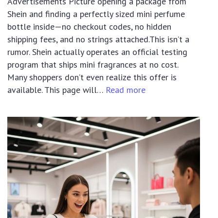
Advertisements Picture opening a package from
Shein and finding a perfectly sized mini perfume
bottle inside—no checkout codes, no hidden
shipping fees, and no strings attached.This isn’t a
rumor. Shein actually operates an official testing
program that ships mini fragrances at no cost.
Many shoppers don’t even realize this offer is
:
available. This page will…
Read more
How
to
Get
FREE
Mini
Perfumes
from
SHEIN