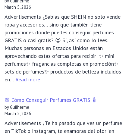
by Guilherme
Get
March 5, 2026
FREE
Advertisements ¿Sabías que SHEIN no solo vende
Perfumes
ropa y accesorios… sino que también tiene
🧴
promociones donde puedes conseguir perfumes
GRATIS o casi gratis? 😍 Sí, así como lo lees.
Muchas personas en Estados Unidos están
aprovechando estas ofertas para recibir: ✨ mini
perfumes✨ fragancias completas en promoción✨
sets de perfumes✨ productos de belleza incluidos
:
en…
Read more
🌸
Cómo
🌸 Cómo Conseguir Perfumes GRATIS 🧴
Conseguir
by Guilherme
Perfumes
March 5, 2026
GRATIS
Advertisements ¿Te ha pasado que ves un perfume
en
en TikTok o Instagram, te enamoras del olor “en
SHEIN