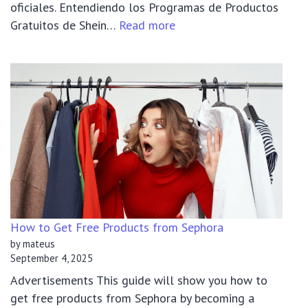
oficiales. Entendiendo los Programas de Productos
:
Gratuitos de Shein…
Read more
Cómo
conseguir
productos
gratis
de
Shein:
Guía
completa
paso
a
paso
How to Get Free Products from Sephora
by mateus
September 4, 2025
Advertisements This guide will show you how to
get free products from Sephora by becoming a