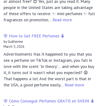
or almost free? 😍 Yes, just as you read it. Many
people in the United States are taking advantage
of these offers to receive: ✨ mini perfumes ✨ full
:
fragrances on promotion…
Read more
🌸
How
🌸 How to Get FREE Perfumes 🧴
to
by Guilherme
Get
March 5, 2026
FREE
Advertisements Has it happened to you that you
Perfumes
see a perfume on TikTok or Instagram, you fall in
🧴
love with the scent “in theory”… and when you buy
it, it turns out it wasn’t what you expected? 😩
That happens a lot. And the worst part is that in
:
the USA, a good perfume easily…
Read more
🌸
How
🌸 Cómo Conseguir Perfumes GRATIS en SHEIN 🧴
to