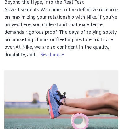
Beyond the Hype, Into the Real Test
Advertisements Welcome to the definitive resource
on maximizing your relationship with Nike. If you’ve
arrived here, you understand that excellence
demands rigorous proof. The days of relying solely
on marketing claims or fleeting in-store trials are
over. At Nike, we are so confident in the quality,
:
durability, and…
Read more
The
Ultimate
Guide
to
Nike
Testing:
Risk-
Free
Purchases
&