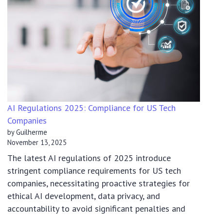
el
Centro
de
Prueba
Gratuit
de
SHEIN
y
Recibir
AI Regulations 2025: Compliance for US Tech
Prenda
Companies
en
by Guilherme
Casa
November 13, 2025
The latest AI regulations of 2025 introduce
stringent compliance requirements for US tech
companies, necessitating proactive strategies for
ethical AI development, data privacy, and
accountability to avoid significant penalties and